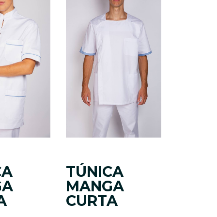
CA
TÚNICA
GA
MANGA
A
CURTA