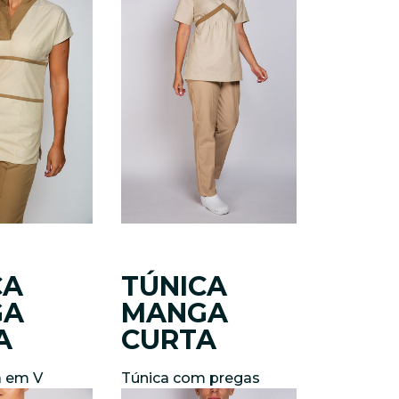
CA
TÚNICA
GA
MANGA
A
CURTA
a em V
Túnica com pregas