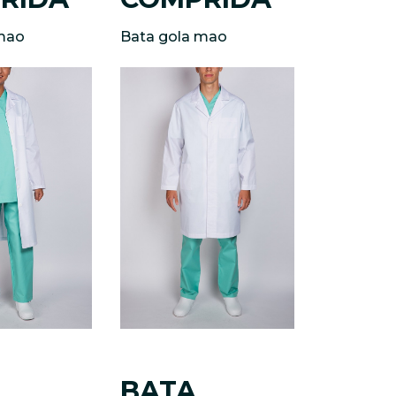
mao
Bata gola mao
BATA