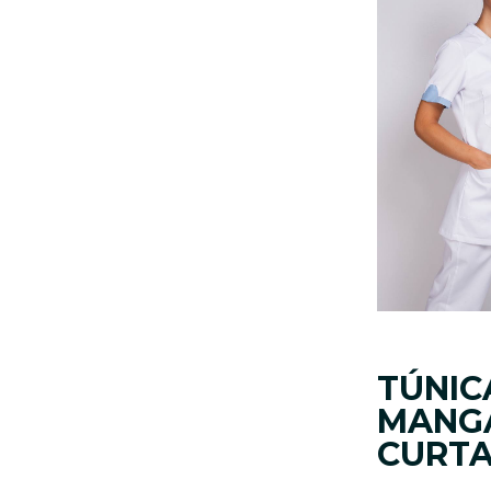
TÚNIC
MANG
CURT