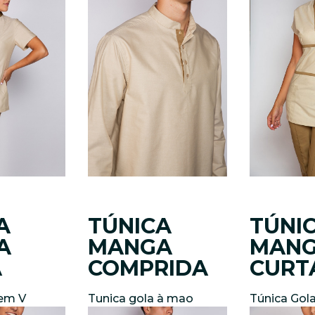
A
TÚNICA
TÚNI
A
MANGA
MAN
A
COMPRIDA
CURT
 em V
Tunica gola à mao
Túnica Gol