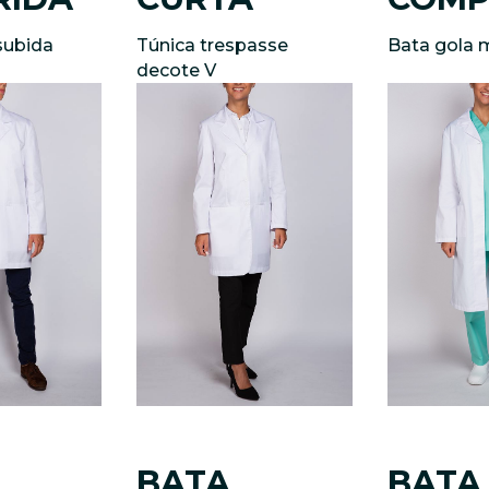
subida
Túnica trespasse
Bata gola 
decote V
BATA
BATA