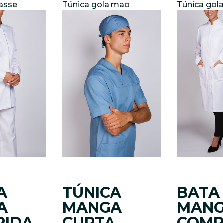
passe
Túnica gola mao
Túnica gol
A
TÚNICA
BATA
A
MANGA
MAN
RIDA
CURTA
COMP