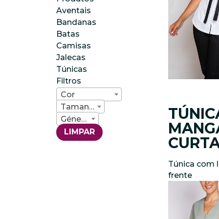
Aventais
Bandanas
Batas
Camisas
Jalecas
Túnicas
Filtros
Cor
Tamanho
TÚNIC
Género
MANG
LIMPAR
CURT
Túnica com 
frente