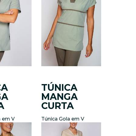
CA
TÚNICA
GA
MANGA
A
CURTA
a em V
Túnica Gola em V