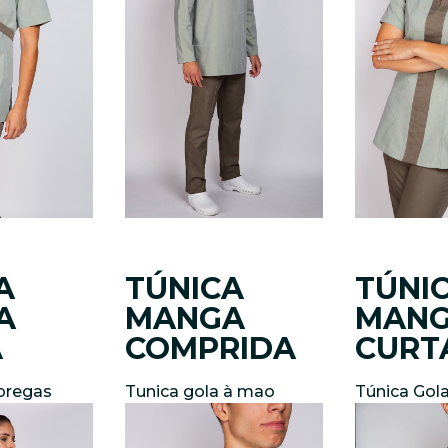
A
TÚNICA
TÚNI
A
MANGA
MAN
A
COMPRIDA
CURT
pregas
Tunica gola à mao
Túnica Gol