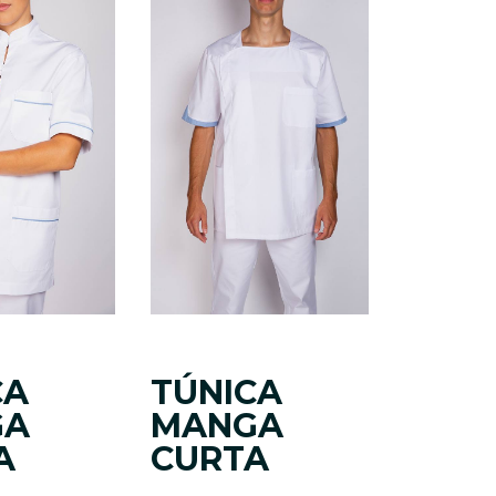
CA
TÚNICA
GA
MANGA
A
CURTA