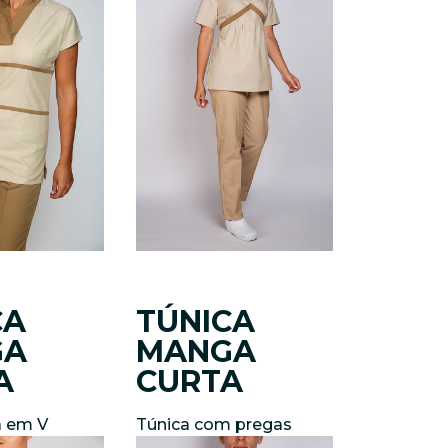
CA
TÚNICA
GA
MANGA
A
CURTA
a em V
Túnica com pregas