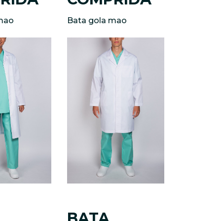
mao
Bata gola mao
BATA