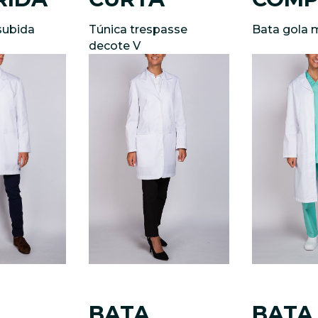
subida
Túnica trespasse
Bata gola 
decote V
BATA
BATA