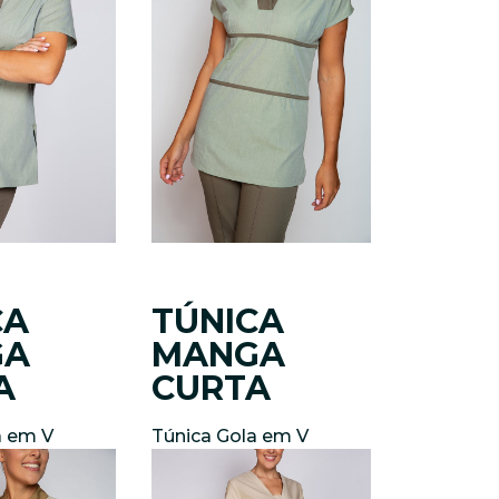
CA
TÚNICA
GA
MANGA
A
CURTA
a em V
Túnica Gola em V