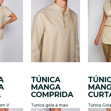
A
TÚNICA
TÚNI
A
MANGA
MAN
A
COMPRIDA
CURT
 em V
Tunica gola à mao
Túnica Gol