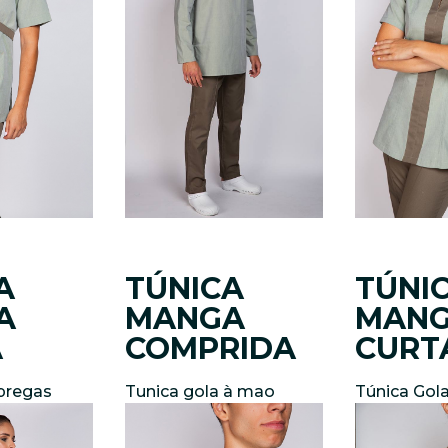
A
TÚNICA
TÚNI
A
MANGA
MAN
A
COMPRIDA
CURT
pregas
Tunica gola à mao
Túnica Gol