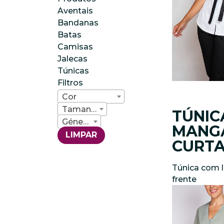
Aventais
Bandanas
Batas
Camisas
Jalecas
Túnicas
Filtros
Cor
Tamanho
TÚNIC
Género
MANG
LIMPAR
CURT
Túnica com 
frente