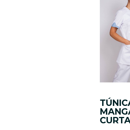
TÚNIC
MANG
CURT